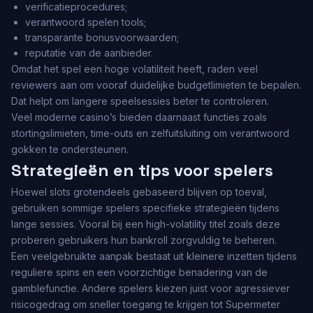
verificatieprocedures;
verantwoord spelen tools;
transparante bonusvoorwaarden;
reputatie van de aanbieder.
Omdat het spel een hoge volatiliteit heeft, raden veel
reviewers aan om vooraf duidelijke budgetlimieten te bepalen.
Dat helpt om langere speelsessies beter te controleren.
Veel moderne casino’s bieden daarnaast functies zoals
stortingslimieten, time-outs en zelfuitsluiting om verantwoord
gokken te ondersteunen.
Strategieën en tips voor spelers
Hoewel slots grotendeels gebaseerd blijven op toeval,
gebruiken sommige spelers specifieke strategieën tijdens
lange sessies. Vooral bij een high-volatility titel zoals deze
proberen gebruikers hun bankroll zorgvuldig te beheren.
Een veelgebruikte aanpak bestaat uit kleinere inzetten tijdens
reguliere spins en een voorzichtige benadering van de
gamblefunctie. Andere spelers kiezen juist voor agressiever
risicogedrag om sneller toegang te krijgen tot Supermeter