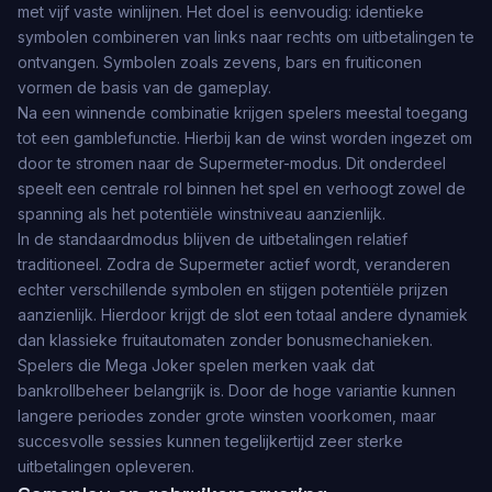
met vijf vaste winlijnen. Het doel is eenvoudig: identieke
symbolen combineren van links naar rechts om uitbetalingen te
ontvangen. Symbolen zoals zevens, bars en fruiticonen
vormen de basis van de gameplay.
Na een winnende combinatie krijgen spelers meestal toegang
tot een gamblefunctie. Hierbij kan de winst worden ingezet om
door te stromen naar de Supermeter-modus. Dit onderdeel
speelt een centrale rol binnen het spel en verhoogt zowel de
spanning als het potentiële winstniveau aanzienlijk.
In de standaardmodus blijven de uitbetalingen relatief
traditioneel. Zodra de Supermeter actief wordt, veranderen
echter verschillende symbolen en stijgen potentiële prijzen
aanzienlijk. Hierdoor krijgt de slot een totaal andere dynamiek
dan klassieke fruitautomaten zonder bonusmechanieken.
Spelers die Mega Joker spelen merken vaak dat
bankrollbeheer belangrijk is. Door de hoge variantie kunnen
langere periodes zonder grote winsten voorkomen, maar
succesvolle sessies kunnen tegelijkertijd zeer sterke
uitbetalingen opleveren.