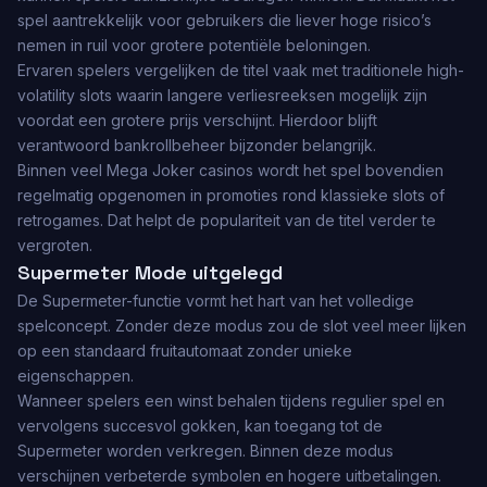
spel aantrekkelijk voor gebruikers die liever hoge risico’s
nemen in ruil voor grotere potentiële beloningen.
Ervaren spelers vergelijken de titel vaak met traditionele high-
volatility slots waarin langere verliesreeksen mogelijk zijn
voordat een grotere prijs verschijnt. Hierdoor blijft
verantwoord bankrollbeheer bijzonder belangrijk.
Binnen veel Mega Joker casinos wordt het spel bovendien
regelmatig opgenomen in promoties rond klassieke slots of
retrogames. Dat helpt de populariteit van de titel verder te
vergroten.
Supermeter Mode uitgelegd
De Supermeter-functie vormt het hart van het volledige
spelconcept. Zonder deze modus zou de slot veel meer lijken
op een standaard fruitautomaat zonder unieke
eigenschappen.
Wanneer spelers een winst behalen tijdens regulier spel en
vervolgens succesvol gokken, kan toegang tot de
Supermeter worden verkregen. Binnen deze modus
verschijnen verbeterde symbolen en hogere uitbetalingen.