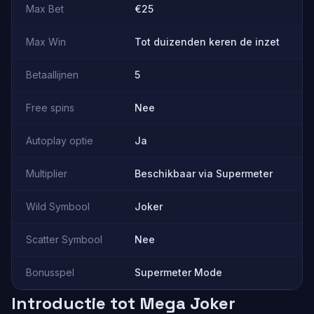
Max Bet
€25
Max Win
Tot duizenden keren de inzet
Betaallijnen
5
Free spins
Nee
Autoplay optie
Ja
Multiplier
Beschikbaar via Supermeter
Wild Symbool
Joker
Scatter Symbool
Nee
Bonusspel
Supermeter Mode
Introductie tot Mega Joker