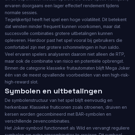
ervaren doorgaans een lager effectief rendement tijdens
normale sessies.
Tegelijkertijd heeft het spel een hoge volatiliteit. Dit betekent
dat winsten minder frequent kunnen voorkomen, maar dat
succesvolle combinaties grotere uitbetalingen kunnen
opleveren. Hierdoor past het spel vooral bij gebruikers die
comfortabel zijn met grotere schommelingen in hun saldo.
Veel ervaren spelers analyseren daarom niet alleen de RTP,
maar ook de combinatie van risico en potentiële opbrengst.
Binnen de categorie klassieke fruitautomaten blijft Mega Joker
één van de meest opvallende voorbeelden van een high-risk-
high-reward slot.
Symbolen en uitbetalingen
De symbolenstructuur van het spel blijft eenvoudig en
herkenbaar. Klassieke fruiticonen zoals citroenen, druiven en
kersen worden gecombineerd met BAR-symbolen en
verschillende zevencombinaties.
Het Joker-symbool functioneert als Wild en vervangt reguliere
symbolen om extra wincombinaties te creëren. Dit symbool