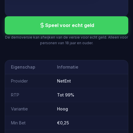
Speel voor echt geld
De demoversie kan afwijken van de versie voor echt geld. Alleen voor
personen van 18 jaar en ouder.
Eigenschap
Informatie
Provider
NetEnt
RTP
Tot 99%
Variantie
Hoog
Min Bet
€0,25