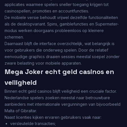
applicaties waarmee spelers sneller toegang krijgen tot
casinospellen, promoties en accountfuncties.
De mobiele versie behoudt vrijwel dezelfde functionaliteiten
als de desktopvariant. Spins, gamblefuncties en Supermeter-
modus werken doorgaans probleemloos op kleinere
schermen.
Daarnaast blijft de interface overzichtelijk, wat belangrijk is
voor gebruikers die onderweg spelen. Door de relatief
eenvoudige graphics draaien sessies meestal soepel zonder
zware belasting voor mobiele apparaten.
Mega Joker echt geld casinos en
veiligheid
Binnen echt geld casinos blijft veiligheid een cruciale factor.
Nederlandse spelers zoeken meestal naar betrouwbare
aanbieders met internationale vergunningen van bijvoorbeeld
Malta of Gibraltar.
Naast licenties kijken ervaren gebruikers vaak naar:
versleutelde transacties;