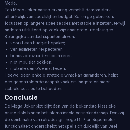
Mode.
Een Mega Joker casino ervaring verschilt daarom sterk
afhankelijk van speelstijl en budget. Sommige gebruikers
focussen op langere speelsessies met stabiele inzetten, terwijl
anderen uitsluitend op zoek zijn naar grote uitbetalingen.
Belangrijke aandachtspunten blijven:
vooraf een budget bepalen;
verlieslimieten respecteren;
bonusvoorwaarden controleren;
niet impulsief gokken;
mobiele demo’s eerst testen.
Hoewel geen enkele strategie winst kan garanderen, helpt
een gecontroleerde aanpak vaak om langere en meer
stabiele sessies te behouden.
Conclusie
De Mega Joker slot blijft één van de bekendste klassieke
online slots binnen het internationale casinolandschap. Dankzij
de combinatie van retrodesign, hoge RTP en Supermeter-
functionaliteit onderscheidt het spel zich duidelijk van veel