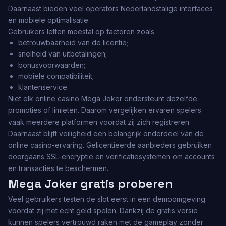
Daarnaast bieden veel operators Nederlandstalige interfaces
en mobiele optimalisatie.
Gebruikers letten meestal op factoren zoals:
betrouwbaarheid van de licentie;
snelheid van uitbetalingen;
bonusvoorwaarden;
mobiele compatibiliteit;
klantenservice.
Niet elk online casino Mega Joker ondersteunt dezelfde
promoties of limieten. Daarom vergelijken ervaren spelers
vaak meerdere platformen voordat zij zich registreren.
Daarnaast blijft veiligheid een belangrijk onderdeel van de
online casino-ervaring. Gelicentieerde aanbieders gebruiken
doorgaans SSL-encryptie en verificatiesystemen om accounts
en transacties te beschermen.
Mega Joker gratis proberen
Veel gebruikers testen de slot eerst in een demoomgeving
voordat zij met echt geld spelen. Dankzij de gratis versie
kunnen spelers vertrouwd raken met de gameplay zonder